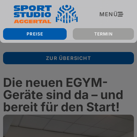
MENÜ
PREISE
TERMIN
ZUR ÜBERSICHT
Die neuen EGYM-
Geräte sind da – und
bereit für den Start!