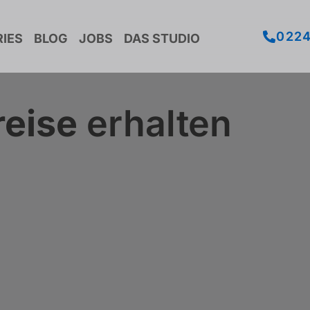
022
IES
BLOG
JOBS
DAS STUDIO
reise
erhalten