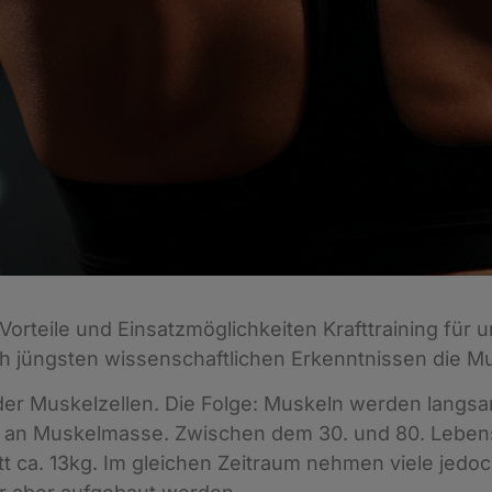
rteile und Einsatzmöglichkeiten Krafttraining für 
ach jüngsten wissenschaftlichen Erkenntnissen die M
 der Muskelzellen. Die Folge: Muskeln werden langs
 an Muskelmasse. Zwischen dem 30. und 80. Lebens
t ca. 13kg. Im gleichen Zeitraum nehmen viele jedoc