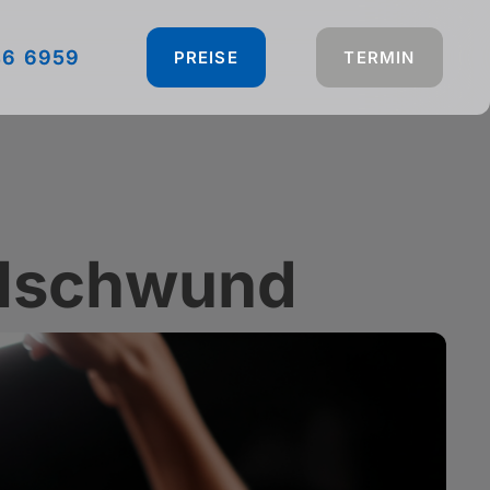
46 6959
PREISE
TERMIN
elschwund