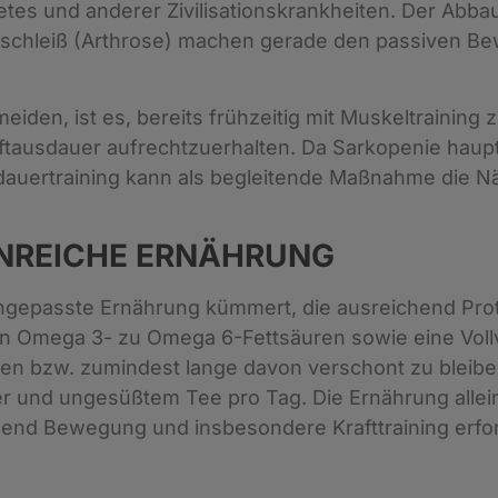
etes und anderer Zivilisationskrankheiten. Der Abba
rschleiß (Arthrose) machen gerade den passiven Be
eiden, ist es, bereits frühzeitig mit Muskeltraining
aftausdauer aufrechtzuerhalten. Da Sarkopenie haupts
usdauertraining kann als begleitende Maßnahme die 
NREICHE ERNÄHRUNG
gepasste Ernährung kümmert, die ausreichend Prot
n Omega 3- zu Omega 6-Fettsäuren sowie eine Vollv
en bzw. zumindest lange davon verschont zu bleibe
r und ungesüßtem Tee pro Tag. Die Ernährung alleine
end Bewegung und insbesondere Krafttraining erfor