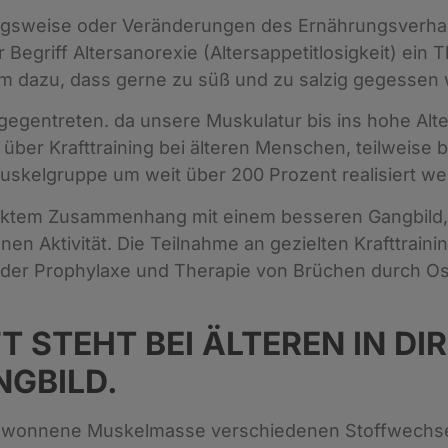
ungsweise oder Veränderungen des Ernährungsverhalte
 Begriff Altersanorexie (Altersappetitlosigkeit) ei
 dazu, dass gerne zu süß und zu salzig gegessen 
egentreten. da unsere Muskulatur bis ins hohe Alter
en über Krafttraining bei älteren Menschen, teilweise
uskelgruppe um weit über 200 Prozent realisiert w
direktem Zusammenhang mit einem besseren Gangbild
nen Aktivität. Die Teilnahme an gezielten Krafttra
 der Prophylaxe und Therapie von Brüchen durch O
FT STEHT BEI ÄLTEREN IN 
NGBILD.
zu gewonnene Muskelmasse verschiedenen Stoffwech