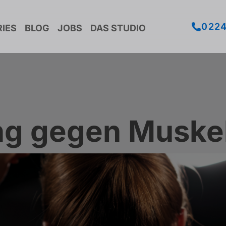
022
IES
BLOG
JOBS
DAS STUDIO
ning gegen Musk