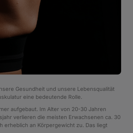
unsere Gesundheit und unsere Lebensqualität
uskulatur eine bedeutende Rolle.
amer aufgebaut. Im Alter von 20-30 Jahren
jahr verlieren die meisten Erwachsenen ca. 30
h erheblich an Körpergewicht zu. Das liegt