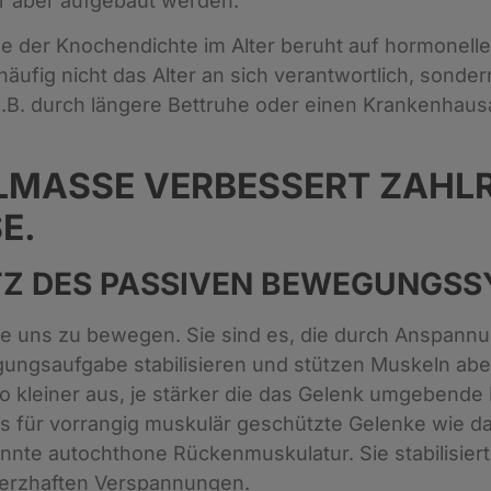
er aber aufgebaut werden.
 der Knochendichte im Alter beruht auf hormonelle
ufig nicht das Alter an sich verantwortlich, sondern 
. durch längere Bettruhe oder einen Krankenhausa
LMASSE VERBESSERT ZAHL
E.
TZ DES PASSIVEN BEWEGUNGS
age uns zu bewegen. Sie sind es, die durch Anspan
ungsaufgabe stabilisieren und stützen Muskeln abe
so kleiner aus, je stärker die das Gelenk umgebende
ers für vorrangig muskulär geschützte Gelenke wie 
nte autochthone Rückenmuskulatur. Sie stabilisiert 
erzhaften Verspannungen.