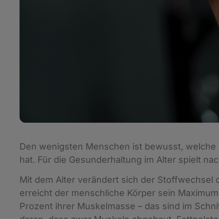
Den wenigsten Menschen ist bewusst, welche Vo
hat. Für die Gesunderhaltung im Alter spielt n
Mit dem Alter verändert sich der Stoffwechsel
erreicht der menschliche Körper sein Maximum
Prozent ihrer Muskelmasse – das sind im Schnit